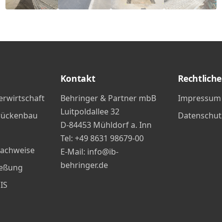
Kontakt
Rechtliche
rwirtschaft
Behringer & Partner mbB
Impressum
Luitpoldallee 32
rücken­bau
Datenschut
D-84453 Mühldorf a. Inn
Tel: +49 8631 98679-00
Nachweise
E-Mail: info@ib-
behringer.de
ießung
IS