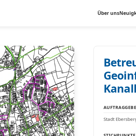
Über uns
Neuigk
Betre
Geoin
Kanal
AUFTRAGGEB
Stadt Ebersber
STICHPUNKTE