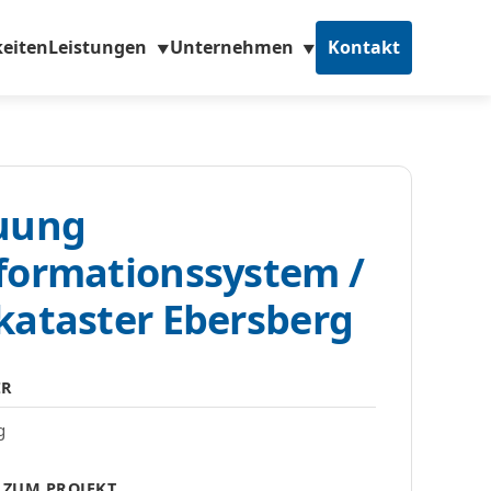
eiten
Leistungen
Unternehmen
Kontakt
▼
▼
uung
formationssystem /
kataster Ebersberg
ER
g
 ZUM PROJEKT