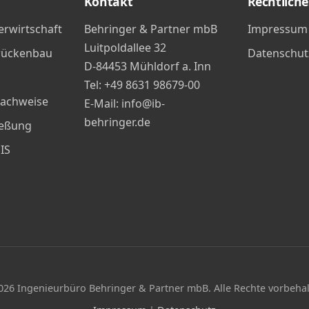
Kontakt
Rechtliche
rwirtschaft
Behringer & Partner mbB
Impressum
Luitpoldallee 32
rücken­bau
Datenschut
D-84453 Mühldorf a. Inn
Tel: +49 8631 98679-00
Nachweise
E-Mail: info@ib-
behringer.de
ießung
IS
026
Ingenieurbüro Behringer & Partner mbB. Alle Rechte vorbehal