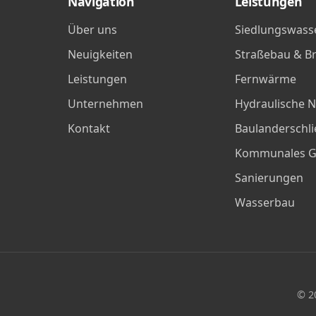
Navigation
Leistungen
Über uns
Siedlungswasse
Neuigkeiten
Straße­bau & B
Leistungen
Fernwärme
Unternehmen
Hydraulische 
Kontakt
Baulanderschl
Kommunales G
Sanierungen
Wasserbau
©
2