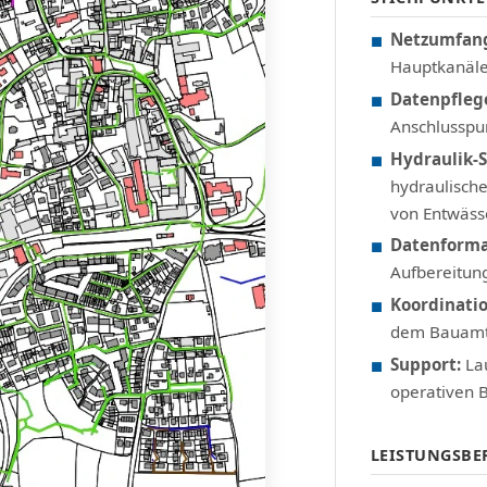
Netzumfan
Hauptkanäle
Datenpfleg
Anschlusspu
Hydraulik-S
hydraulisch
von Entwäss
Datenform
Aufbereitung
Koordinatio
dem Bauamt 
Support:
Lau
operativen B
LEISTUNGSBE